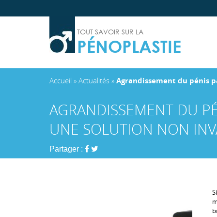
TOUT SAVOIR SUR LA
PÉNOPLASTIE
Accueil
»
Actualités
»
Agrandissement du pénis par
AGRANDISSEMENT DU PÉ
UNE SOLUTION NON INVA
Partager :
S
m
b