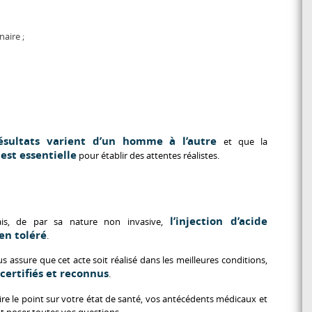
aire ;
résultats varient d’un homme à l’autre
et que la
est essentielle
pour
établir des attentes réalistes
.
l’injection d’acide
is, de par sa nature non invasive,
en toléré
.
s assure que cet acte soit réalisé dans les meilleures conditions,
 certifiés et reconnus
.
e le point sur votre état de santé, vos antécédents médicaux et
nt poser toutes vos questions.