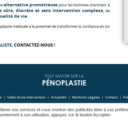
alternative prometteuse
une
pour les hommes cherchant à
 sûre, discrète et sans intervention complexe
, de
ualité de vie
.
plastie médicale a le potentiel de transformer la confiance en soi
LISTE,
CONTACTEZ-NOUS
!
TOUT SAVOIR SUR LA
PÉNOPLASTIE
ie
Vidéo d’une intervention
Actualités
Mentions Légales
Contact
Pol
liorer nos services et vous montrer des publicités liées à vos préfé
Copyright © 2026
entement à son utilisation, appuyez sur le bouton Accepter.