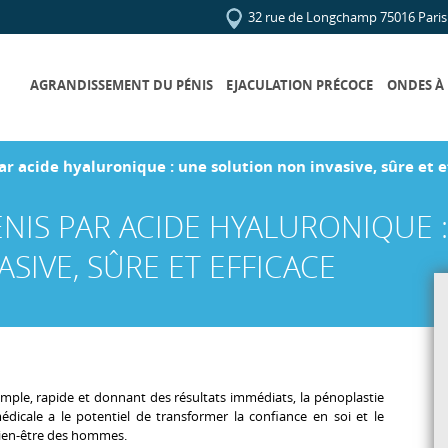
32 rue de Longchamp 75016 Paris
AGRANDISSEMENT DU PÉNIS
EJACULATION PRÉCOCE
ONDES À
 acide hyaluronique : une solution non invasive, sûre et e
NIS PAR ACIDE HYALURONIQUE :
SIVE, SÛRE ET EFFICACE
imple, rapide et donnant des résultats immédiats, la pénoplastie
édicale a le potentiel de transformer la confiance en soi et le
ien-être des hommes.