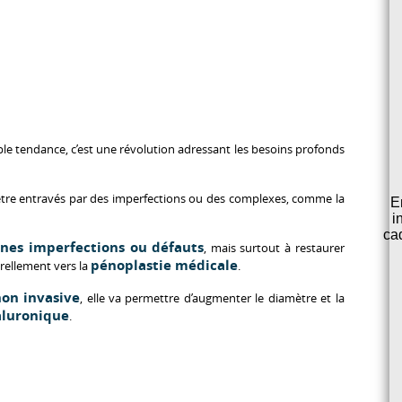
ple tendance, c’est une révolution adressant les besoins profonds
 être entravés par des imperfections ou des complexes, comme la
E
i
ca
ines imperfections ou défauts
, mais surtout à restaurer
pénoplastie médicale
urellement vers la
.
non invasive
, elle va permettre d’augmenter le diamètre et la
aluronique
.