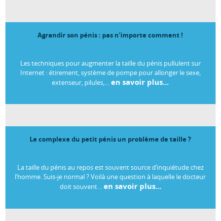
Agrandir son pénis : pas n’importe comment !
Les techniques pour augmenter la taille du pénis pullulent sur
Internet : étirement, système de pompe pour allonger le sexe,
en savoir plus...
extenseur, pilules,…
Le complexe du petit pénis un problème de taille ?
La taille du pénis au repos est souvent source d’inquiétude chez
l’homme. Suis-je normal ? Voilà une question à laquelle le docteur
en savoir plus...
doit souvent…