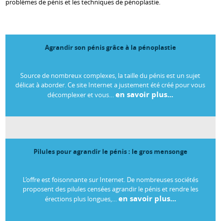
problèmes de pénis et les techniques de pénoplastie.
Agrandir son pénis grâce à la pénoplastie
Source de nombreux complexes, la taille du pénis est un sujet
délicat à aborder. Ce site Internet a justement été créé pour vous
en savoir plus...
décomplexer et vous…
Pilules pour agrandir le pénis : le gros mensonge
L’offre est foisonnante sur Internet. De nombreuses sociétés
proposent des pilules censées agrandir le pénis et rendre les
en savoir plus...
érections plus longues,…