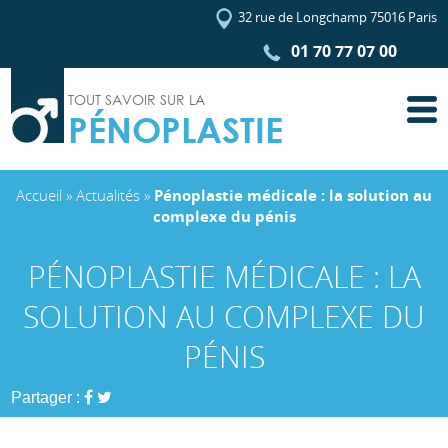
32 rue de Longchamp 75016 Paris
01 70 77 07 00
TOUT SAVOIR SUR LA
PÉNOPLASTIE
Accueil
»
Actualités
»
Pénoplastie médicale : la solution au
complexe du pénis
PÉNOPLASTIE MÉDICALE : LA
SOLUTION AU COMPLEXE DU
PÉNIS
Partager :