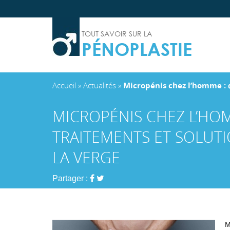
TOUT SAVOIR SUR LA
PÉNOPLASTIE
Accueil
»
Actualités
»
Micropénis chez l’homme : q
MICROPÉNIS CHEZ L’HOM
TRAITEMENTS ET SOLUT
LA VERGE
Partager :
M