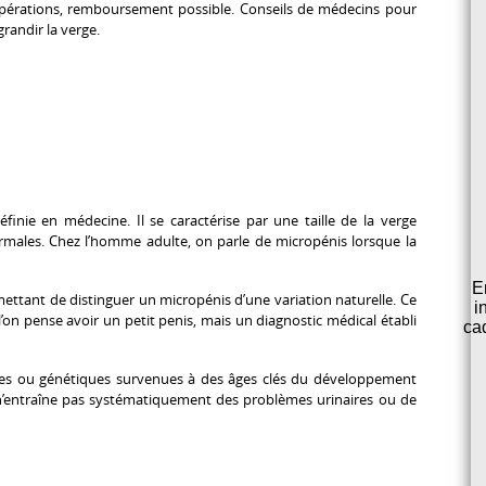
pérations, remboursement possible. Conseils de médecins pour
grandir la verge.
finie en médecine. Il se caractérise par une taille de la verge
males. Chez l’homme adulte, on parle de micropénis lorsque la
E
mettant de distinguer un micropénis d’une variation naturelle. Ce
i
’on pense avoir un
petit penis
, mais un diagnostic médical établi
ca
les ou génétiques survenues à des âges clés du développement
l n’entraîne pas systématiquement des problèmes urinaires ou de