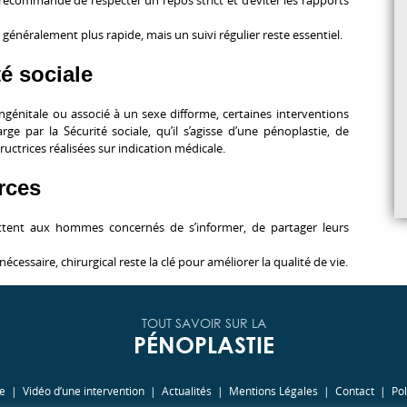
 généralement plus rapide, mais un suivi régulier reste essentiel.
é sociale
ongénitale ou associé à un
sexe difforme
, certaines interventions
ge par la Sécurité sociale, qu’il s’agisse d’une pénoplastie
, de
ctrices réalisées sur indication médicale.
urces
ttent aux hommes concernés de s’informer, de partager leurs
essaire, chirurgical reste la clé pour améliorer la qualité de vie.
TOUT SAVOIR SUR LA
PÉNOPLASTIE
ie
Vidéo d’une intervention
Actualités
Mentions Légales
Contact
Pol