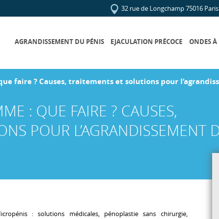
32 rue de Longchamp 75016 Paris
AGRANDISSEMENT DU PÉNIS
EJACULATION PRÉCOCE
ONDES À
ue faire ? Causes, traitements et solutions pour l’agrandis
ME : QUE FAIRE ? CAUSES,
IONS POUR L’AGRANDISSEMENT 
icropénis : solutions médicales, pénoplastie sans chirurgie,