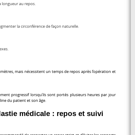
a longueur au repos.
gmenter la circonférence de façon naturelle.
exes.
imètres, mais nécessitent un temps de repos après l’opération et
ement progressif lorsqu’ils sont portés plusieurs heures par jour
line du patient et son âge.
astie médicale : repos et suivi
st recommandé de respecter un repos strict et d’éviter les rapports